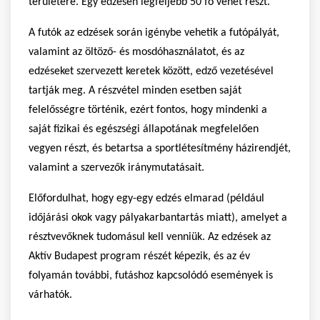
területére. Egy edzésen legfeljebb 50 fő vehet részt.
A futók az edzések során igénybe vehetik a futópályát,
valamint az öltöző- és mosdóhasználatot, és az
edzéseket szervezett keretek között, edző vezetésével
tartják meg. A részvétel minden esetben saját
felelősségre történik, ezért fontos, hogy mindenki a
saját fizikai és egészségi állapotának megfelelően
vegyen részt, és betartsa a sportlétesítmény házirendjét,
valamint a szervezők iránymutatásait.
Előfordulhat, hogy egy-egy edzés elmarad (például
időjárási okok vagy pályakarbantartás miatt), amelyet a
résztvevőknek tudomásul kell venniük. Az edzések az
Aktív Budapest program részét képezik, és az év
folyamán további, futáshoz kapcsolódó események is
várhatók.