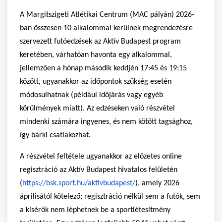
A Margitszigeti Atlétikai Centrum (MAC pályán) 2026-
ban összesen 10 alkalommal kerülnek megrendezésre
szervezett futóedzések az Aktív Budapest program
keretében, várhatóan havonta egy alkalommal,
jellemzően a hónap második keddjén 17:45 és 19:15
között, ugyanakkor az időpontok szükség esetén
módosulhatnak (például időjárás vagy egyéb
körülmények miatt). Az edzéseken való részvétel
mindenki számára ingyenes, és nem kötött tagsághoz,
így bárki csatlakozhat.
A részvétel feltétele ugyanakkor az előzetes online
regisztráció az Aktív Budapest hivatalos felületén
(
https://bsk.sport.hu/aktivbudapest/
), amely 2026
áprilisától kötelező; regisztráció nélkül sem a futók, sem
a kísérők nem léphetnek be a sportlétesítmény