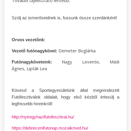
További tájékoztató lentebb.
Szólj az ismerőseidnek is, fussunk össze szerdánként!
Orvos vezetőnk:
Demeter Boglárka
Vezető futónagykövet:
Nagy Levente, Mádi
Futónagyköveteink:
Ágnes, Lipták Lea
Kövesd a Sportegyesületünk által
megrendezett
Futófesztiválok oldalait, hogy első kézből értesülj a
legfrissebb híreinkről!
http://nyiregyhazifutofesztival.hu/
https://debrecenifutonap.mozaikmed.hu/