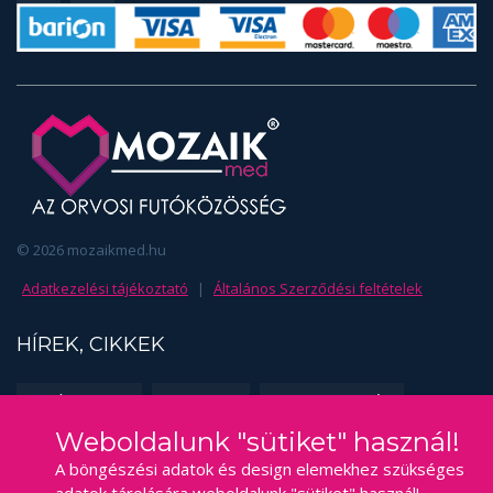
© 2026 mozaikmed.hu
Adatkezelési tájékoztató
|
Általános Szerződési feltételek
HÍREK, CIKKEK
EDZÉSSZAKMA
FUSS TE IS!
SPORTORVOSLÁS
Weboldalunk "sütiket" használ!
KAPCSOLAT
A böngészési adatok és design elemekhez szükséges