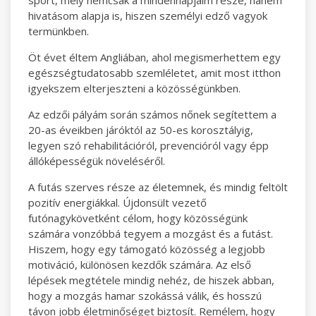
sport, mely nemcsak a mindennapjaim része, hanem
hivatásom alapja is, hiszen személyi edző vagyok
termünkben.
Öt évet éltem Angliában, ahol megismerhettem egy
egészségtudatosabb szemléletet, amit most itthon
igyekszem elterjeszteni a közösségünkben.
Az edzői pályám során számos nőnek segítettem a
20-as éveikben járóktól az 50-es korosztályig,
legyen szó rehabilitációról, prevencióról vagy épp
állóképességük növeléséről.
A futás szerves része az életemnek, és mindig feltölt
pozitív energiákkal. Újdonsült vezető
futónagykövetként célom, hogy közösségünk
számára vonzóbbá tegyem a mozgást és a futást.
Hiszem, hogy egy támogató közösség a legjobb
motiváció, különösen kezdők számára. Az első
lépések megtétele mindig nehéz, de hiszek abban,
hogy a mozgás hamar szokássá válik, és hosszú
távon jobb életminőséget biztosít. Remélem, hogy