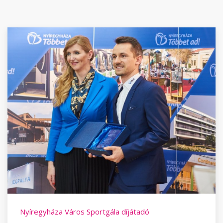
Nyíregyháza Város Sportgála díjátadó