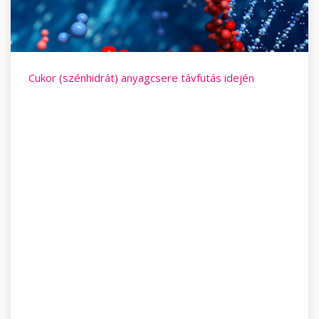
Cukor (szénhidrát) anyagcsere távfutás idején