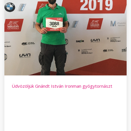
Üdvözöljük Gnándt István Ironman gyógytornászt