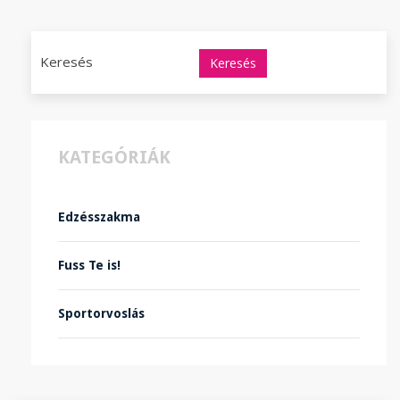
Keresés
KATEGÓRIÁK
Edzésszakma
Fuss Te is!
Sportorvoslás