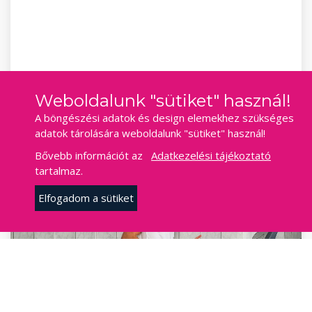
2022-02-10 00:32
Weboldalunk "sütiket" használ!
A böngészési adatok és design elemekhez szükséges
adatok tárolására weboldalunk "sütiket" használ!
Bővebb információt az
Adatkezelési tájékoztató
tartalmaz.
Elfogadom a sütiket