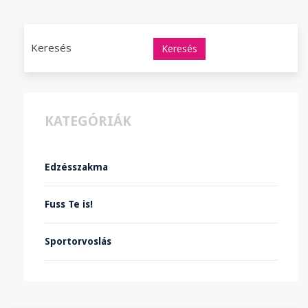
Keresés
KATEGÓRIÁK
Edzésszakma
Fuss Te is!
Sportorvoslás