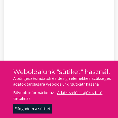
Weboldalunk "sütiket" használ!
A böngészési adatok és design elemekhez szükséges
adatok tárolására weboldalunk "sütiket" használ!
Bővebb információt az
Adatkezelési tájékoztató
tartalmaz.
Elfogadom a sütiket