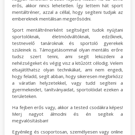
erős, akkor nincs lehetetlen. Így lettem hát sport
mentáltréner, azzal a céllal, hogy segíteni tudjak az
embereknek mentálisan megerősödni.
Sport mentáltrénerként segítséget tudok nyújtani
sportolóknak, életmódváltóknak, edzőknek,
testnevelő tanároknak és sportoló gyerekek
szüleinek is. Támogatásommal olyan mentális erőre
tudsz szert tenni, ami segít leküzdeni a
nehézségeket és végig visz a kitűzött célodig. Velem
elsajátíthatsz olyan technikákat, ami nem engedi,
hogy feladd, segít abban, hogy sikeresen megbirkózz
a váratlan helyzetekkel, vagy tudd segíteni a
gyermekeidet, tanítványaidat, sportolóidat ezeken a
területeken.
Ha fejben erős vagy, akkor a tested csodákra képes!
Merj nagyot álmodni és én segítek a
megvalósításban!
Egyénileg és csoportosan, személyesen vagy online