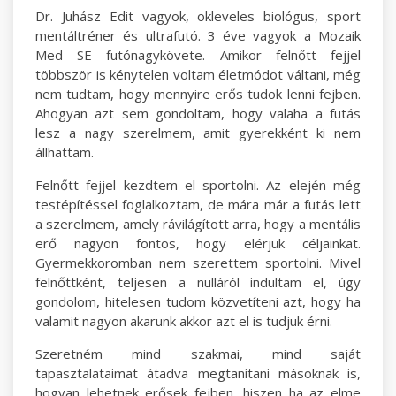
Dr. Juhász Edit vagyok, okleveles biológus, sport
mentáltréner és ultrafutó. 3 éve vagyok a Mozaik
Med SE futónagykövete. Amikor felnőtt fejjel
többször is kénytelen voltam életmódot váltani, még
nem tudtam, hogy mennyire erős tudok lenni fejben.
Ahogyan azt sem gondoltam, hogy valaha a futás
lesz a nagy szerelmem, amit gyerekként ki nem
állhattam.
Felnőtt fejjel kezdtem el sportolni. Az elején még
testépítéssel foglalkoztam, de mára már a futás lett
a szerelmem, amely rávilágított arra, hogy a mentális
erő nagyon fontos, hogy elérjük céljainkat.
Gyermekkoromban nem szerettem sportolni. Mivel
felnőttként, teljesen a nulláról indultam el, úgy
gondolom, hitelesen tudom közvetíteni azt, hogy ha
valamit nagyon akarunk akkor azt el is tudjuk érni.
Szeretném mind szakmai, mind saját
tapasztalataimat átadva megtanítani másoknak is,
hogyan lehetnek erősek fejben, hiszen ha az elme