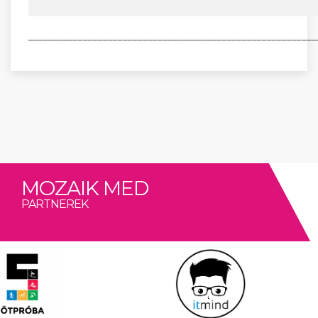
__________________________________________________________
MOZAIK MED
PARTNEREK