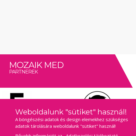
MOZAIK MED
PARTNEREK
Weboldalunk "sütiket" használ!
A böngészési adatok és design elemekhez szükséges
adatok tárolására weboldalunk "sütiket" használ!
Bővebb információt az
Adatkezelési tájékoztató