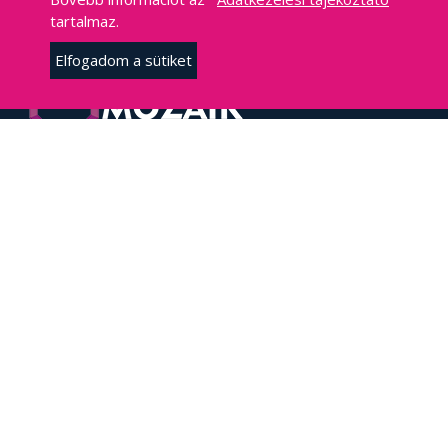
tartalmaz.
Elfogadom a sütiket
© 2026 mozaikmed.hu
Adatkezelési tájékoztató
|
Általános Szerződési feltételek
HÍREK, CIKKEK
EDZÉSSZAKMA
FUSS TE IS!
SPORTORVOSLÁS
KAPCSOLAT
mozaikmed@gmail.com
E-mail