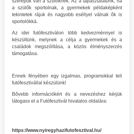
szerepük van a szülőknek. Az a tapasztalatunk, ha
a szülők sportolnak, a gyermekek példaképként
tekintetek rájuk és nagyobb eséllyel válnak ők is
sportolókká.
Az idei futófesztiválon több kedvezménnyel is
készültünk, melynek a célja a gyermekek és a
családok megszólítása, a közös élményszerzés
támogatása.
Ennek fényében egy izgalmas, programokkal teli
futófesztivállal készülünk!
Bővebb információkért és a nevezéshez kérjük
látogass el a Futófesztivál hivatalos oldalára:
https://www.nyiregyhazifutofesztival.hu/