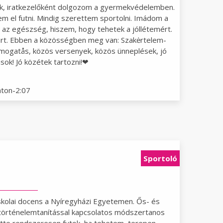
ok, iratkezelőként dolgozom a gyermekvédelemben.
 el futni. Mindig szerettem sportolni. Imádom a
az egészség, hiszem, hogy tehetek a jóllétemért.
rt. Ebben a közösségben meg van: Szakėrtelem-
ámogatås, közös versenyek, közös ünneplések, jó
åsok! Jó közétek tartozni!❤
aton-2:07
Sportoló
iskolai docens a Nyíregyházi Egyetemen. Ős- és
 történelemtanítással kapcsolatos módszertanos