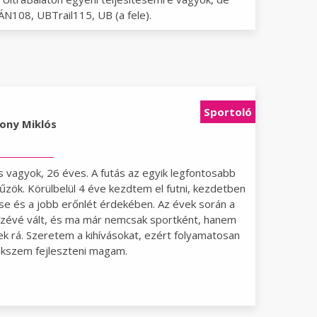
N108, UBTrail115, UB (a fele).
Sportoló
ony Miklós
vagyok, 26 éves. A futás az egyik legfontosabb
zök. Körülbelül 4 éve kezdtem el futni, kezdetben
 és a jobb erőnlét érdekében. Az évek során a
szévé vált, és ma már nemcsak sportként, hanem
ek rá. Szeretem a kihívásokat, ezért folyamatosan
ekszem fejleszteni magam.