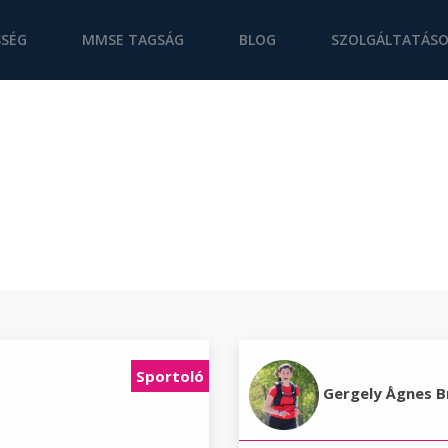
SÉG
MMSE TAGSÁG
BLOG
SZOLGÁLTATÁS
Sportoló
Gergely Ågnes B