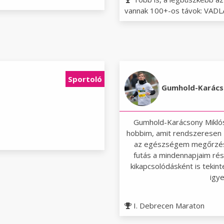
vannak 100+-os távok: VADLÁ
Sportoló
Gumhold-Karács
Gumhold-Karácsony Miklós 
hobbim, amit rendszeresen ű
az egészségem megőrzése
futás a mindennapjaim ré
kikapcsolódásként is tekint
igy
I. Debrecen Maraton