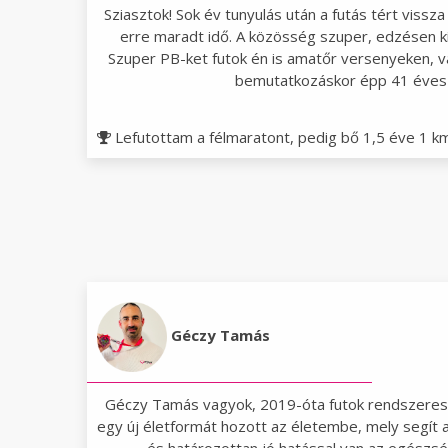
Sziasztok! Sok év tunyulás után a futás tért vissz
erre maradt idő. A közösség szuper, edzésen kívü
Szuper PB-ket futok én is amatőr versenyeken, va
bemutatkozáskor épp 41 éves
Lefutottam a félmaratont, pedig bő 1,5 éve 1 km 
Géczy Tamás
Géczy Tamás vagyok, 2019-óta futok rendszerese
egy új életformát hozott az életembe, mely segít 