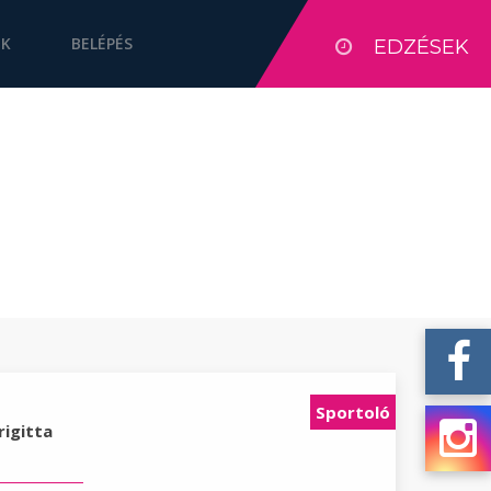
OK
BELÉPÉS
EDZÉSEK
Sportoló
rigitta