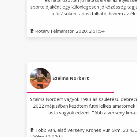
és határozottan jó hatással van az egész
sportolójaként egy különlegesen jó közösség tagj
a futásokon tapasztalható, hanem az élet
Rotary Félmaraton 2020. 2:01:54
Szalma Norbert
Szalma Norbert vagyok 1983 as születésű debrece
2022 májusában kezdtem futni lelkes amatörnek
lusta vagyok edzeni. Több a verseny km-
Több van, első verseny Krones Run 5km, 23:43,3
100km 13:07:11.