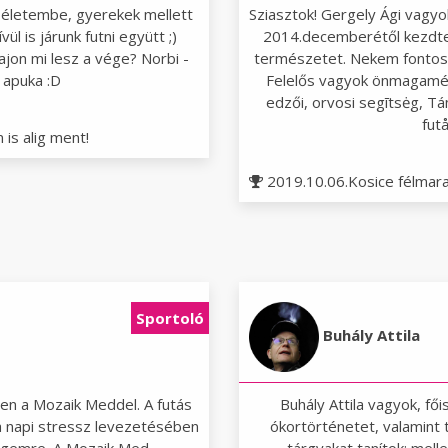
a életembe, gyerekek mellett
Sziasztok! Gergely Ági vagy
l is járunk futni együtt ;)
2014.decemberétől kezdtem
jon mi lesz a vége? Norbi -
természetet. Nekem fontos 
 apuka :D
Felelős vagyok önmagamé
edzői, orvosi segītsėg, T
fut
is alig ment!
2019.10.06.Kosice félmar
Sportoló
Buhály Attila
n a Mozaik Meddel. A futás
Buhály Attila vagyok, fő
a napi stressz levezetésében
ókortörténetet, valamint