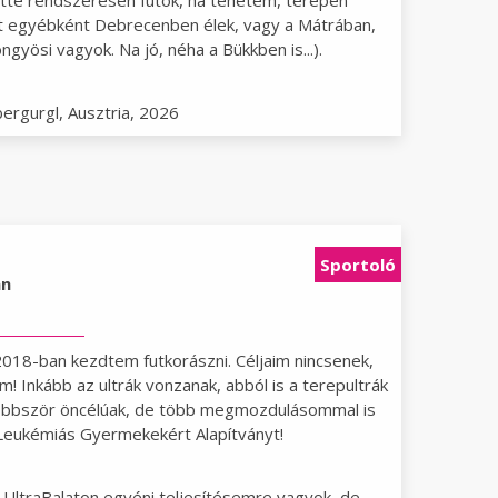
lette rendszeresen futok, ha tehetem, terepen
t egyébként Debrecenben élek, vagy a Mátrában,
gyösi vagyok. Na jó, néha a Bükkben is...).
ergurgl, Ausztria, 2026
Sportoló
án
2018-ban kezdtem futkorászni. Céljaim nincsenek,
! Inkább az ultrák vonzanak, abból is a terepultrák
többször öncélúak, de több megmozdulásommal is
eukémiás Gyermekekért Alapítványt!
 UltraBalaton egyéni teljesítésemre vagyok, de