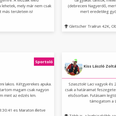
ségemre. A Mozaik Med
tárgyakat tanítok; mel
a lehetek, mely már nem csak
(debreceni Nagyerdő, mer
 más területein is!
mert eredetileg gyön
Gletscher Trailrun 42K, Ob
Sportoló
Kiss László Zolt
ni lakos. Kétgyerekes apuka.
Sziasztok! Laci vagyok és 
 tartom magam csak nagyon
csak a határaimat feszegetem
em mint az edzés km.
elsősorban. Futásaim leg
támogatom a L
:30:41 es Maraton illetve
Több is, a legbüszkébb az