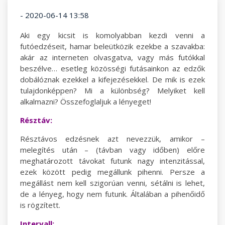
- 2020-06-14 13:58
Aki egy kicsit is komolyabban kezdi venni a
futóedzéseit, hamar beleütközik ezekbe a szavakba:
akár az interneten olvasgatva, vagy más futókkal
beszélve… esetleg közösségi futásainkon az edzők
dobálóznak ezekkel a kifejezésekkel. De mik is ezek
tulajdonképpen? Mi a különbség? Melyiket kell
alkalmazni? Összefoglaljuk a lényeget!
Résztáv:
Résztávos edzésnek azt nevezzük, amikor –
melegítés után – (távban vagy időben) előre
meghatározott távokat futunk nagy intenzitással,
ezek között pedig megállunk pihenni. Persze a
megállást nem kell szigorúan venni, sétálni is lehet,
de a lényeg, hogy nem futunk. Általában a pihenőidő
is rögzített.
Intervall: