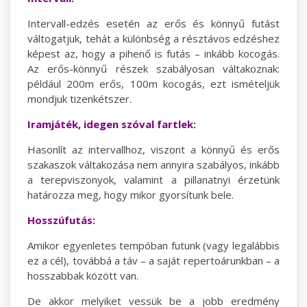
Intervall-edzés esetén az erős és könnyű futást
váltogatjuk, tehát a különbség a résztávos edzéshez
képest az, hogy a pihenő is futás – inkább kocogás.
Az erős-könnyű részek szabályosan váltakoznak:
például 200m erős, 100m kocogás, ezt ismételjük
mondjuk tizenkétszer.
Iramjáték, idegen szóval fartlek:
Hasonlít az intervallhoz, viszont a könnyű és erős
szakaszok váltakozása nem annyira szabályos, inkább
a terepviszonyok, valamint a pillanatnyi érzetünk
határozza meg, hogy mikor gyorsítunk bele.
Hosszúfutás:
Amikor egyenletes tempóban futunk (vagy legalábbis
ez a cél), továbbá a táv – a saját repertoárunkban – a
hosszabbak között van.
De akkor melyiket vessük be a jobb eredmény