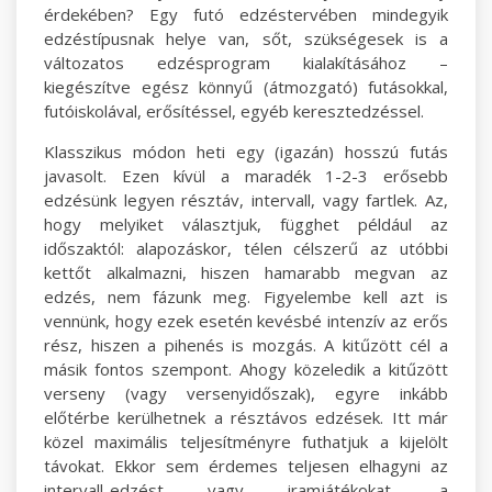
érdekében? Egy futó edzéstervében mindegyik
edzéstípusnak helye van, sőt, szükségesek is a
változatos edzésprogram kialakításához –
kiegészítve egész könnyű (átmozgató) futásokkal,
futóiskolával, erősítéssel, egyéb keresztedzéssel.
Klasszikus módon heti egy (igazán) hosszú futás
javasolt. Ezen kívül a maradék 1-2-3 erősebb
edzésünk legyen résztáv, intervall, vagy fartlek. Az,
hogy melyiket választjuk, függhet például az
időszaktól: alapozáskor, télen célszerű az utóbbi
kettőt alkalmazni, hiszen hamarabb megvan az
edzés, nem fázunk meg. Figyelembe kell azt is
vennünk, hogy ezek esetén kevésbé intenzív az erős
rész, hiszen a pihenés is mozgás. A kitűzött cél a
másik fontos szempont. Ahogy közeledik a kitűzött
verseny (vagy versenyidőszak), egyre inkább
előtérbe kerülhetnek a résztávos edzések. Itt már
közel maximális teljesítményre futhatjuk a kijelölt
távokat. Ekkor sem érdemes teljesen elhagyni az
intervall-edzést vagy iramjátékokat, a