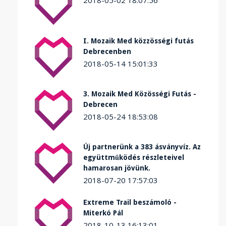
2018-05-02 18:07:56
I. Mozaik Med közzösségi futás
Debrecenben
2018-05-14 15:01:33
3. Mozaik Med Közösségi Futás -
Debrecen
2018-05-24 18:53:08
Új partnerünk a 383 ásványvíz. Az
együttműködés részleteivel
hamarosan jövünk.
2018-07-20 17:57:03
Extreme Trail beszámoló -
Miterkó Pál
2018-10-13 16:13:01