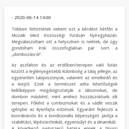
- 2020-06-14 14:00
Többen feltettétek nekem ezt a kérdést hétfőn a
Mozaik Med Közösségi Futásán Nyíregyházán.
Megválaszoltam ott a helyszínen is nektek, de úgy
gondoltam írok összefoglalóan pár sort a
„dombozásról”.
Az aszfalton és az erdőben/terepen való futás
között a leglényegesebb különbség a talaj jellege, az
egyenetlen talajviszonyok, valamint az emelkedő és
a leejtő. Ezek a természet adta lehetőségek
kellőképpen megdolgoztatják a lábizmokat, de
dombon másként, mint amihez hozzászoktunk sík
terepen. Főként a combizmokat és a vádlit veszik
igénybe az ilyenfajta edzések. Egyaránt fejleszti a
koordinációs és a kondicionális képességet. Javítja a
stabilitást, lépéstechnikát, egyensúlyt és a dinamikát.
A következő nagyszerű hatása ennek a típusú