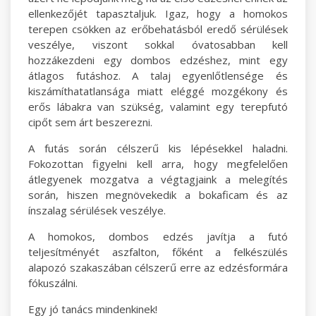
ellenkezőjét tapasztaljuk. Igaz, hogy a homokos
terepen csökken az erőbehatásból eredő sérülések
veszélye, viszont sokkal óvatosabban kell
hozzákezdeni egy dombos edzéshez, mint egy
átlagos futáshoz. A talaj egyenlőtlensége és
kiszámíthatatlansága miatt eléggé mozgékony és
erős lábakra van szükség, valamint egy terepfutó
cipőt sem árt beszerezni.
A futás során célszerű kis lépésekkel haladni.
Fokozottan figyelni kell arra, hogy megfelelően
átlegyenek mozgatva a végtagjaink a melegítés
során, hiszen megnövekedik a bokaficam és az
ínszalag sérülések veszélye.
A homokos, dombos edzés javítja a futó
teljesítményét aszfalton, főként a felkészülés
alapozó szakaszában célszerű erre az edzésformára
fókuszálni.
Egy jó tanács mindenkinek!