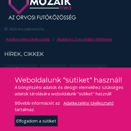
© 2026 mozaikmed.hu
Adatkezelési tájékoztató
|
Általános Szerződési feltételek
HÍREK, CIKKEK
EDZÉSSZAKMA
FUSS TE IS!
SPORTORVOSLÁS
Weboldalunk "sütiket" használ!
KAPCSOLAT
A böngészési adatok és design elemekhez szükséges
adatok tárolására weboldalunk "sütiket" használ!
mozaikmed@gmail.com
E-mail
Bővebb információt az
Adatkezelési tájékoztató
Bekecs,
Cím
tartalmaz.
Jókai Mór utca 12.
Elfogadom a sütiket