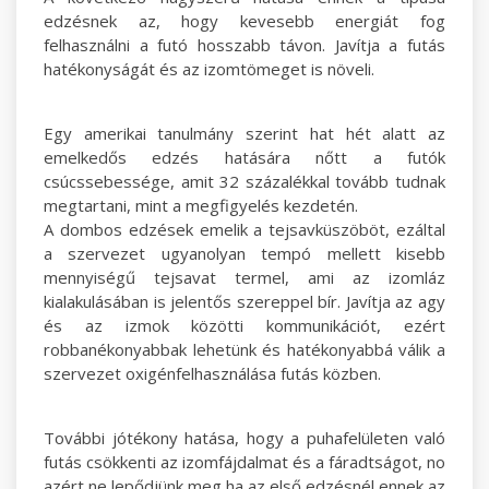
edzésnek az, hogy kevesebb energiát fog
felhasználni a futó hosszabb távon. Javítja a futás
hatékonyságát és az izomtömeget is növeli.
Egy amerikai tanulmány szerint hat hét alatt az
emelkedős edzés hatására nőtt a futók
csúcssebessége, amit 32 százalékkal tovább tudnak
megtartani, mint a megfigyelés kezdetén.
A dombos edzések emelik a tejsavküszöböt, ezáltal
a szervezet ugyanolyan tempó mellett kisebb
mennyiségű tejsavat termel, ami az izomláz
kialakulásában is jelentős szereppel bír. Javítja az agy
és az izmok közötti kommunikációt, ezért
robbanékonyabbak lehetünk és hatékonyabbá válik a
szervezet oxigénfelhasználása futás közben.
További jótékony hatása, hogy a puhafelületen való
futás csökkenti az izomfájdalmat és a fáradtságot, no
azért ne lepődjünk meg ha az első edzésnél ennek az